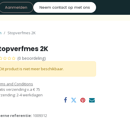
Aanmelden
Neem contact op met ons
n
Stopverfmes 2K
topverfmes 2K
(0 beoordeling)
Dit product is niet meer beschikbaar.
rms and Conditions
tis verzending v.a € 75
rzending: 2-4 werkdagen
terne referentie:
1009312