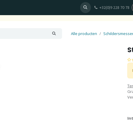
+32(0)9 228 70 78
en
Behang
Fotobehang ontwerpen
Plan uw afspraak
Alle producten
Schildersmesse
S
Te
Gra
Ve
In