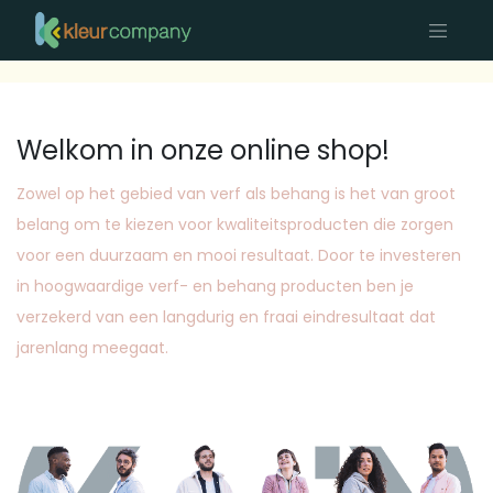
Welkom in onze online shop!
Zowel op het gebied van verf als behang is het van groot
belang om te kiezen voor kwaliteitsproducten die zorgen
voor een duurzaam en mooi resultaat. Door te investeren
in hoogwaardige verf- en behang producten ben je
verzekerd van een langdurig en fraai eindresultaat dat
jarenlang meegaat.