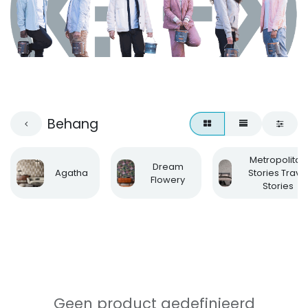
Behang
Metropolitan
Dream
Agatha
Stories Trave
Flowery
Stories
Geen product gedefinieerd