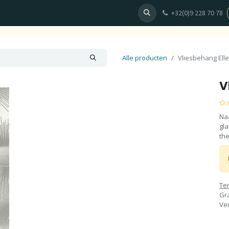
+32(0)9 228 70 78
en
Behang
Fotobehang ontwerpen
Plan uw afspraak
Alle producten
Vliesbehang Elle
V
Na
gla
the
Te
Gra
Ve