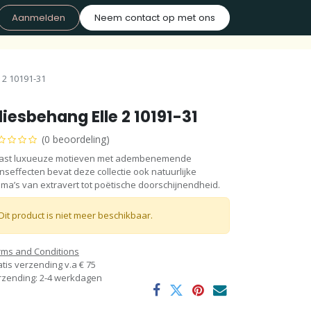
Aanmelden
Neem contact op met ons
 2 10191-31
liesbehang Elle 2 10191-31
(0 beoordeling)
ast luxueuze motieven met adembenemende
nseffecten bevat deze collectie ook natuurlijke
ma’s van extravert tot poëtische doorschijnendheid.
Dit product is niet meer beschikbaar.
rms and Conditions
tis verzending v.a € 75
rzending: 2-4 werkdagen