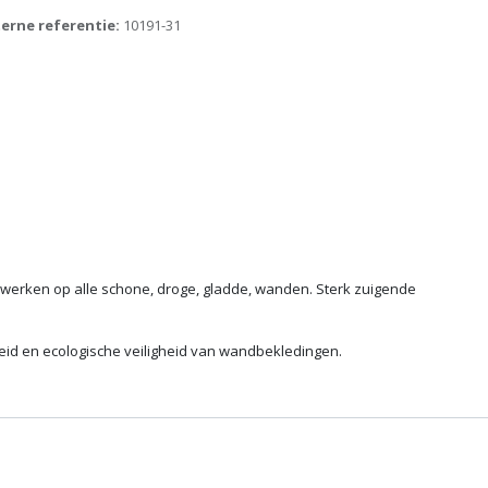
terne referentie:
10191-31
erwerken op alle schone, droge, gladde, wanden. Sterk zuigende
heid en ecologische veiligheid van wandbekledingen.