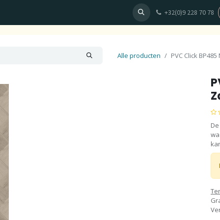
+32(0)9 228 70 78
en
Behang
Fotobehang ontwerpen
Plan uw afspraak
Alle producten
PVC Click BP485
P
Z
De
waa
ka
Te
Gra
Ve