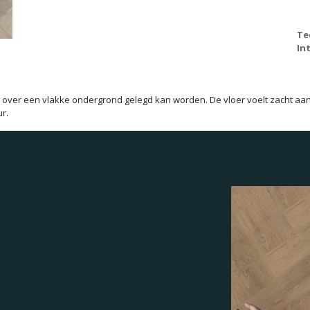
Te
In
t over een vlakke ondergrond gelegd kan worden. De vloer voelt zacht aa
r.