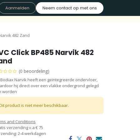
Aanmelden
Neem contact op met ons
 Narvik 482 Zand
VC Click BP485 Narvik 482
and
(0 beoordeling)
 Bodiax Narvik heeft een geïntegreerde ondervloer,
rdoor hij direct over een vlakke ondergrond gelegd
n worden
Dit product is niet meer beschikbaar.
rms and Conditions
tis verzending v.a € 75
rzending: 2-4 werkdagen