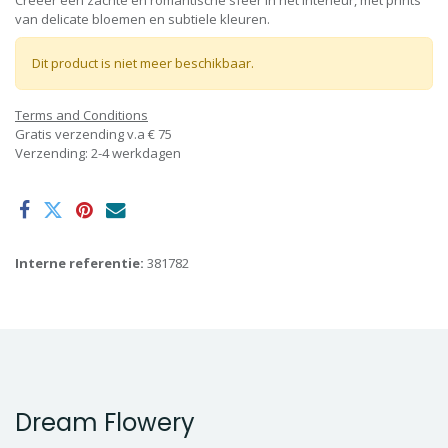
Creeër een zachte en romantische sfeer in het interieur, met prints
van delicate bloemen en subtiele kleuren.
Dit product is niet meer beschikbaar.
Terms and Conditions
Gratis verzending v.a € 75
Verzending: 2-4 werkdagen
Interne referentie:
381782
Dream Flowery