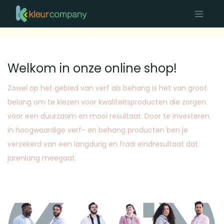
Welkom in onze online shop!
Zowel op het gebied van verf als behang is het van groot
belang om te kiezen voor kwaliteitsproducten die zorgen
voor een duurzaam en mooi resultaat. Door te investeren
in hoogwaardige verf- en behang producten ben je
verzekerd van een langdurig en fraai eindresultaat dat
jarenlang meegaat.