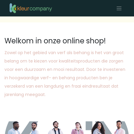
Welkom in onze online shop!
Zowel op het gebied van verf als behang is het van groot
belang om te kiezen voor kwaliteitsproducten die zorgen
voor een duurzaam en mooi resultaat. Door te investeren
in hoogwaardige verf- en behang producten ben je
verzekerd van een langdurig en fraai eindresultaat dat
jarenlang meegaat.