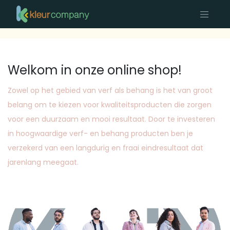
Welkom in onze online shop!
Zowel op het gebied van verf als behang is het van groot
belang om te kiezen voor kwaliteitsproducten die zorgen
voor een duurzaam en mooi resultaat. Door te investeren
in hoogwaardige verf- en behang producten ben je
verzekerd van een langdurig en fraai eindresultaat dat
jarenlang meegaat.