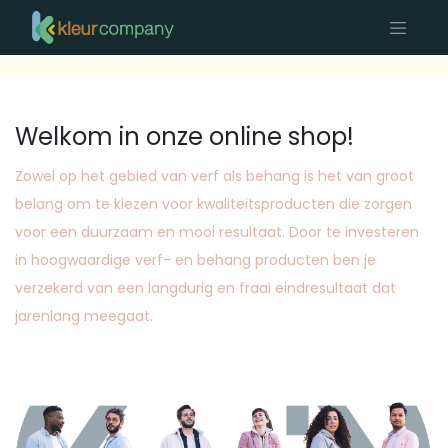
Welkom in onze online shop!
Zowel op het gebied van verf als behang is het van groot
belang om te kiezen voor kwaliteitsproducten die zorgen
voor een duurzaam en mooi resultaat. Door te investeren
in hoogwaardige verf- en behang producten ben je
verzekerd van een langdurig en fraai eindresultaat dat
jarenlang meegaat.