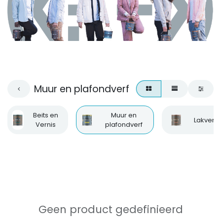
Muur en plafondverf
Beits en
Muur en
Lakverf
Vernis
plafondverf
Geen product gedefinieerd