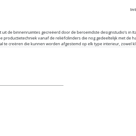
In
 put uit de binnenruimtes gecreëerd door de beroemdste designstudio’s in I
e productietechniek vanaf de reliëfcilinders die nog gedeeltelijk met de h
l te creëren die kunnen worden afgestemd op elk type interieur, zowel k