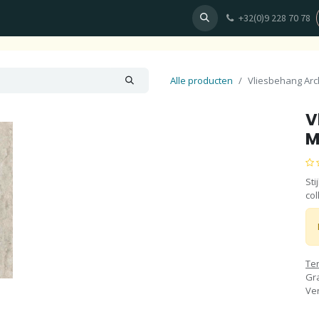
+32(0)9 228 70 78
en
Behang
Fotobehang ontwerpen
Plan uw afspraak
Alle producten
Vliesbehang Arc
V
M
Sti
col
Te
Gra
Ve