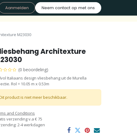
Aanmelden
Neem contact op met ons
hitexture M23030
liesbehang Architexture
23030
(0 beoordeling)
jlvol Italiaans design vliesbehang uit de Murella
lectie. Rol = 10.05 m x 0.53m
Dit product is niet meer beschikbaar.
rms and Conditions
tis verzending v.a € 75
rzending: 2-4 werkdagen