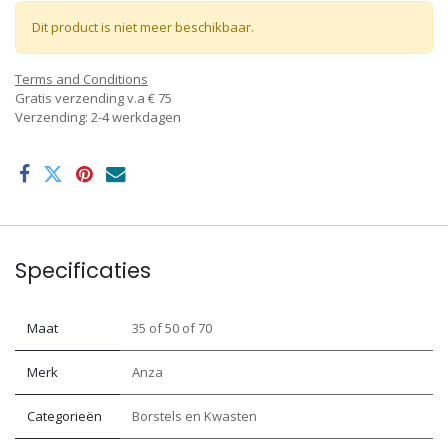
Dit product is niet meer beschikbaar.
Terms and Conditions
Gratis verzending v.a € 75
Verzending: 2-4 werkdagen
Specificaties
Maat
35
of
50
of
70
Merk
Anza
Categorieën
Borstels en Kwasten