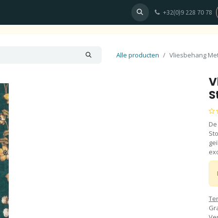
+32(0)9 228 70 78
en
Behang
Fotobehang ontwerpen
Plan uw afspraak
Alle producten
Vliesbehang Metr
V
S
De 
Sto
ge
ex
Te
Gra
Ve