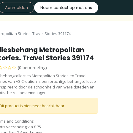
Aanmelden
Neem contact op met ons
opolitan Stories. Travel Stories 391174
liesbehang Metropolitan
tories. Travel Stories 391174
(0 beoordeling)
behangcollecties Metropolitan Stories en Travel
ries van AS Creation is een prachtige behangcollectie
ïnspireerd door de schoonheid van wereldsteden en
otische reisbestemmingen.
Dit product is niet meer beschikbaar.
rms and Conditions
tis verzending v.a € 75
rzending: 2-4 werkdagen